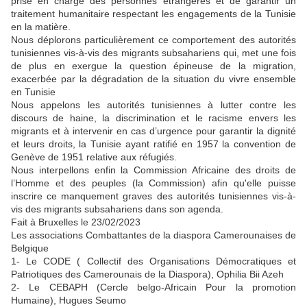
prise en charge des personnes étrangères et de garantir un
traitement humanitaire respectant les engagements de la Tunisie
en la matière.
Nous déplorons particulièrement ce comportement des autorités
tunisiennes vis-à-vis des migrants subsahariens qui, met une fois
de plus en exergue la question épineuse de la migration,
exacerbée par la dégradation de la situation du vivre ensemble
en Tunisie
Nous appelons les autorités tunisiennes à lutter contre les
discours de haine, la discrimination et le racisme envers les
migrants et à intervenir en cas d’urgence pour garantir la dignité
et leurs droits, la Tunisie ayant ratifié en 1957 la convention de
Genève de 1951 relative aux réfugiés.
Nous interpellons enfin la Commission Africaine des droits de
l’Homme et des peuples (la Commission) afin qu'elle puisse
inscrire ce manquement graves des autorités tunisiennes vis-à-
vis des migrants subsahariens dans son agenda.
Fait à Bruxelles le 23/02/2023
Les associations Combattantes de la diaspora Camerounaises de
Belgique
1- Le CODE ( Collectif des Organisations Démocratiques et
Patriotiques des Camerounais de la Diaspora), Ophilia Bii Azeh
2- Le CEBAPH (Cercle belgo-Africain Pour la promotion
Humaine), Hugues Seumo