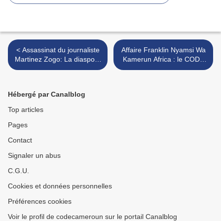
< Assassinat du journaliste
Affaire Franklin Nyamsi Wa
Martinez Zogo: La diaspora
Kamerun Africa : le CODE
combattante appelle à la
dénonce l’attitude de la
mobilisation générale
France >
Hébergé par Canalblog
Top articles
Pages
Contact
Signaler un abus
C.G.U.
Cookies et données personnelles
Préférences cookies
Voir le profil de codecameroun sur le portail Canalblog