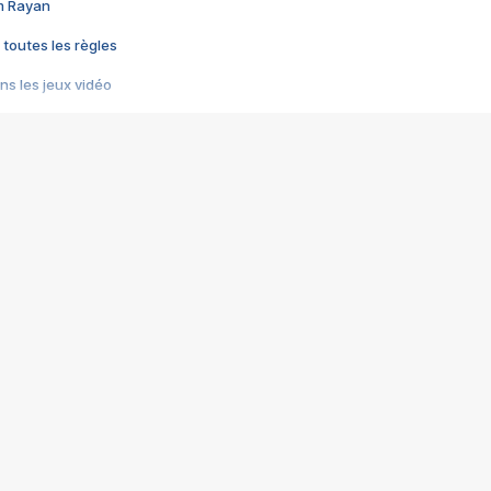
im Rayan
 toutes les règles
s les jeux vidéo
us choquant de Rockstar ? - Le scandale BULLY
e plus moche de Steam
du RÊVE tourne au CAUCHEMAR
pendant 8 heures
it… à tort
umiliés par un jeu vidéo
ire - Final Fantasy 8
ti un empire - Age of Empires
story DOFUS
tard, il crée l'un des pires jeux de tous les temps, MindsEye.