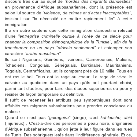
discours très dur au sujet de
"hordes des migrants clandestins"
en provenance d'Afrique subsaharienne, dont la présence est
selon lui source de
"violence, de crimes et d'actes inacceptables"
,
insistant sur
"la nécessité de mettre rapidement fin"
à cette
immigration.
Il a en outre soutenu que cette immigration clandestine relevait
d'une
"entreprise criminelle ourdie à l'orée de ce siècle pour
changer la composition démographique de la Tunisie", afin de la
transformer en un pays "africain seulement"
et estomper son
caractère
"arabo-musulman"
Ils sont Nigérians, Guinéens, Ivoiriens, Camerounais, Maliens,
Tchadiens, Congolais, Sénégalais, Burkinabè, Mauritaniens,
Togolais, Centrafricains...et ils comptent près de 10 mille. Tous en
ont ras le bol. Tous ont la rage au coeur. La rage de vivre le
calvaire au quotidien dans un pays qu'ils ont pourtant choisi,
parmi tant d'autres, pour faire des études supérieures ou pour y
résider de façon temporaire ou définitive.
Il suffit de recenser les attributs peu sympathiques dont sont
affublés ces migrants subsahariens pour prendre conscience du
malaise.
Quand ce n'est pas
"guiraguira"
(singe), c'est
kahlouche, abid
(Injurieux) , C'est-à-dire des personnes à peau noire, originaires
d'Afrique subsaharienne... qu'on jette à leur figure dans les rues
de Tunis. Des sobriquets jetés dans l’indifférence générale. Et ce,