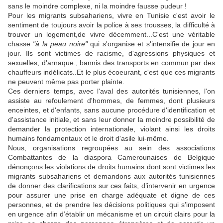
sans le moindre complexe, ni la moindre fausse pudeur !
Pour les migrants subsahariens, vivre en Tunisie c'est avoir le
sentiment de toujours avoir la police à ses trousses, la difficulté à
trouver un logement,de vivre décemment...C'est une véritable
chasse
"à la peau noire"
qui s'organise et s'intensifie de jour en
jour. Ils sont victimes de racisme, d'agressions physiques et
sexuelles, d'arnaque., bannis des transports en commun par des
chauffeurs indélicats..Et le plus écoeurant, c'est que ces migrants
ne peuvent même pas porter plainte.
Ces derniers temps, avec l'aval des autorités tunisiennes, l'on
assiste au refoulement d'hommes, de femmes, dont plusieurs
enceintes, et d'enfants, sans aucune procédure d'identification et
d'assistance initiale, et sans leur donner la moindre possibilité de
demander la protection internationale, violant ainsi les droits
humains fondamentaux et le droit d'asile lui-même.
Nous, organisations regroupées au sein des associations
Combattantes de la diaspora Camerounaises de Belgique
dénonçons les violations de droits humains dont sont victimes les
migrants subsahariens et demandons aux autorités tunisiennes
de donner des clarifications sur ces faits, d’intervenir en urgence
pour assurer une prise en charge adéquate et digne de ces
personnes, et de prendre les décisions politiques qui s’imposent
en urgence afin d’établir un mécanisme et un circuit clairs pour la